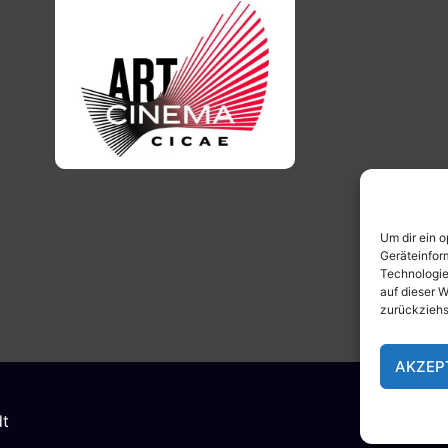
Um dir ein 
Geräteinfor
Technologie
auf dieser W
zurückziehs
AKZEP
dt