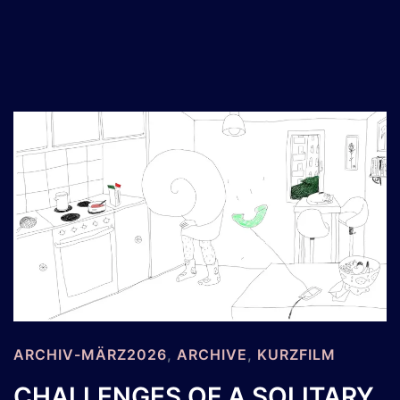
ARCHIV-MÄRZ2026
,
ARCHIVE
,
KURZFILM
CHALLENGES OF A SOLITARY