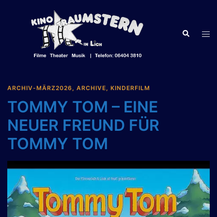
Zum
Inhalt
springen
Suche
Men
ums
ARCHIV-MÄRZ2026
,
ARCHIVE
,
KINDERFILM
TOMMY TOM – EINE
NEUER FREUND FÜR
TOMMY TOM