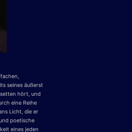
nfachen,
ts seines äußerst
ssetten hört, und
urch eine Reihe
s Licht, die er
 und poetische
keit eines jeden