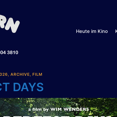
Heute im Kino
026
,
ARCHIVE
,
FILM
CT DAYS