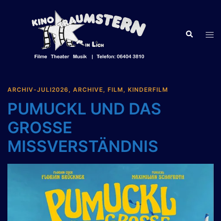
Zum
Inhalt
springen
Suche
Men
ums
ARCHIV-JULI2026
,
ARCHIVE
,
FILM
,
KINDERFILM
PUMUCKL UND DAS
GROSSE
MISSVERSTÄNDNIS