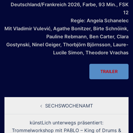
Deutschland/Frankreich 2026, Farbe, 93 Min., FSK
12
Regie: Angela Schanelec
Mit Vladimir Vulević, Agathe Bonitzer, Birte Schnöink,
Pauline Rebmann, Ben Carter, Clara
Gostynski, Ninel Geiger, Thorbjörn Björnsson, Laure-
Lucile Simon, Theodore Vrachas
TRAILER
Beitragsnavigation
SECHSWOCHENAMT
künstLich unterwegs präsentiert:
Trommelworkshop mit PABLO – King of Drums &